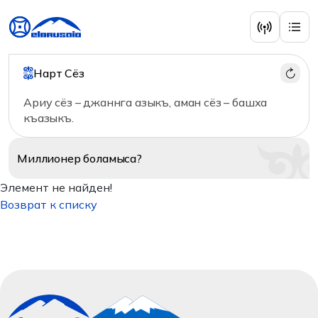
Нарт Сёз
Ариу сёз – джаннга азыкъ, аман сёз – башха
къазыкъ.
Миллионер
боламыса?
Элемент не найден!
Возврат к списку