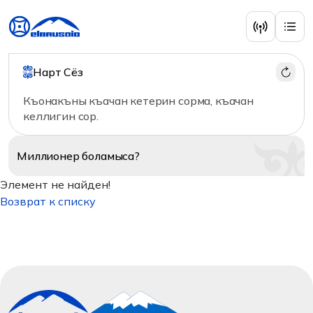
Нарт Сёз
Къонакъны къачан кетерин сорма, къачан
келлигин сор.
Миллионер
боламыса?
Элемент не найден!
Возврат к списку