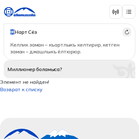
Нарт Сёз
Келлик заман – къартлыкъ келтирир, кетген
заман – джашлыкъ ёлтюрюр.
Миллионер
боламыса?
Элемент не найден!
Возврат к списку