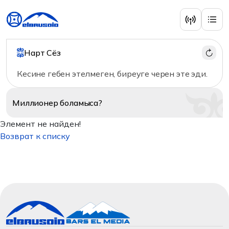
Нарт Сёз
Кесине гебен этелмеген, биреуге черен эте эди.
Миллионер
боламыса?
Элемент не найден!
Возврат к списку