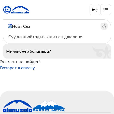
Нарт Сёз
Суу да къайтады чыкъгъан джерине.
Миллионер
боламыса?
Элемент не найден!
Возврат к списку