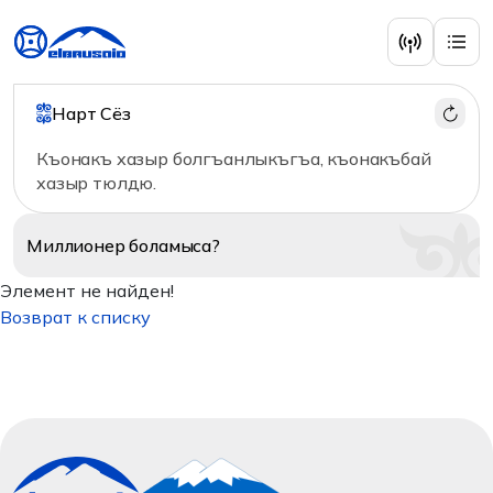
Нарт Сёз
Къонакъ хазыр болгъанлыкъгъа, къонакъбай
хазыр тюлдю.
Миллионер
боламыса?
Элемент не найден!
Возврат к списку