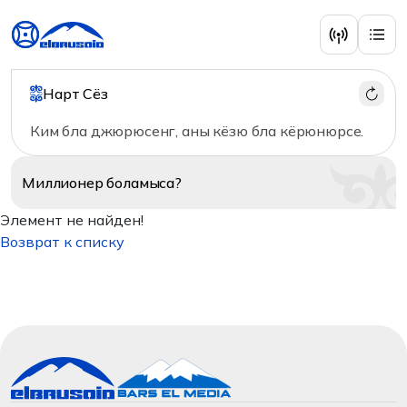
Нарт Сёз
Ким бла джюрюсенг, аны кёзю бла кёрюнюрсе.
Миллионер
боламыса?
Элемент не найден!
Возврат к списку