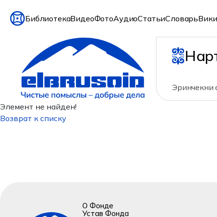
Библиотека
Видео
Фото
Аудио
Статьи
Словарь
Вики
Нар
Эринчекни а
Элемент не найден!
Возврат к списку
О Фонде
Устав Фонда