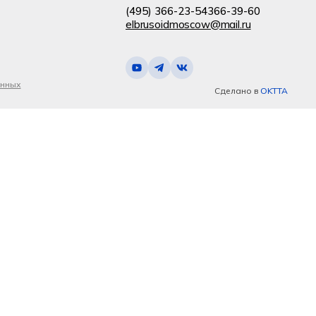
(495) 366-23-54
366-39-60
elbrusoidmoscow@mail.ru
анных
Сделано в
OKTTA