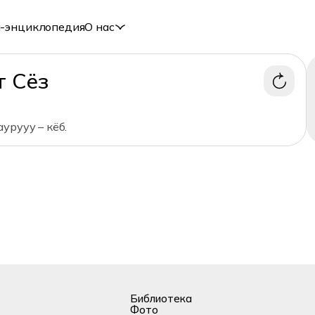
-энциклопедия
О нас
т Сёз
урууу – кёб.
Библиотека
Фото