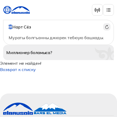
Нарт Сёз
Мураты болгъанны джюрек тебюую башхады.
Миллионер
боламыса?
Элемент не найден!
Возврат к списку