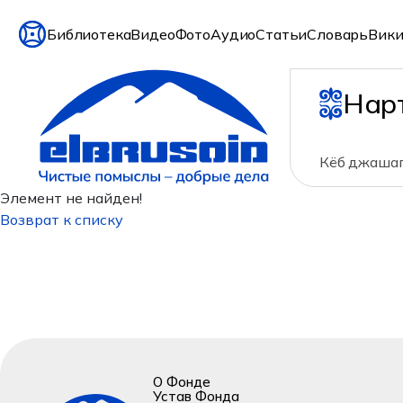
Библиотека
Видео
Фото
Аудио
Статьи
Словарь
Вики
Нар
Кёб джашаг
Элемент не найден!
Возврат к списку
О Фонде
Устав Фонда