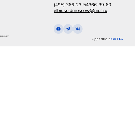
(495) 366-23-54
366-39-60
elbrusoidmoscow@mail.ru
анных
Сделано в
OKTTA