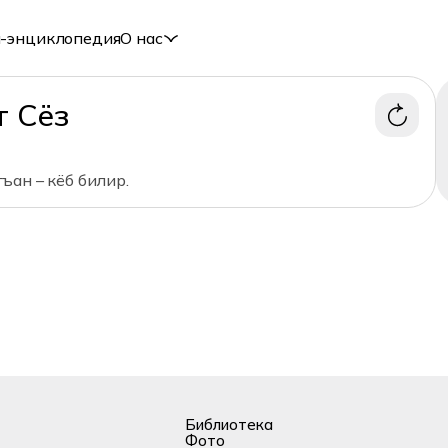
-энциклопедия
О нас
т Сёз
ъан – кёб билир.
Библиотека
Фото