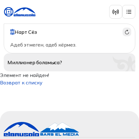
Нарт Сёз
Адеб этмеген, адеб кёрмез.
Миллионер
боламыса?
Элемент не найден!
Возврат к списку