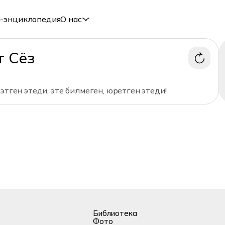
-энциклопедия
О нас
т Сёз
 этген этеди, эте билмеген, юретген этеди!
Библиотека
Фото