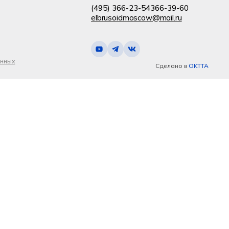
(495) 366-23-54
366-39-60
elbrusoidmoscow@mail.ru
анных
Сделано в
OKTTA