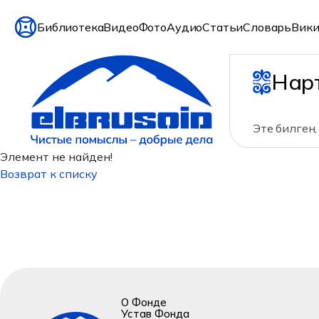
Библиотека
Видео
Фото
Аудио
Статьи
Словарь
Вики
Нар
Эте билген,
Элемент не найден!
Возврат к списку
О Фонде
Устав Фонда