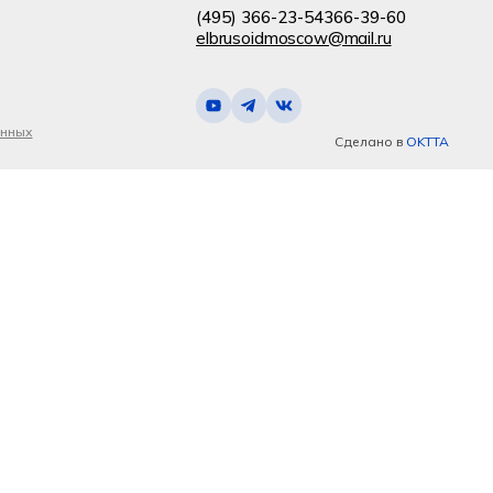
(495) 366-23-54
366-39-60
elbrusoidmoscow@mail.ru
анных
Сделано в
OKTTA