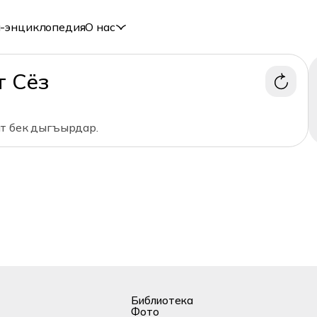
-энциклопедия
О нас
т Сёз
т бек дыгъырдар.
Библиотека
Фото