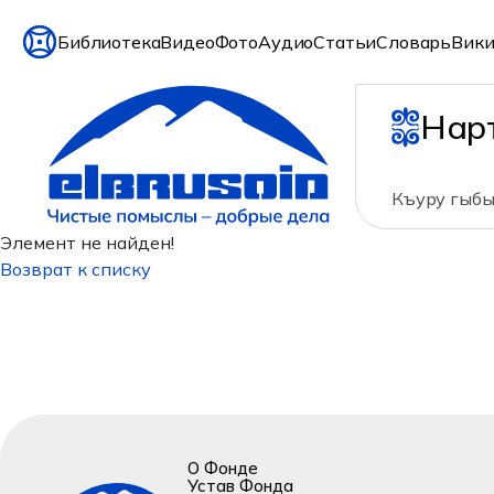
Библиотека
Видео
Фото
Аудио
Статьи
Словарь
Вики
Нар
Къуру гыбы
Элемент не найден!
Возврат к списку
О Фонде
Устав Фонда