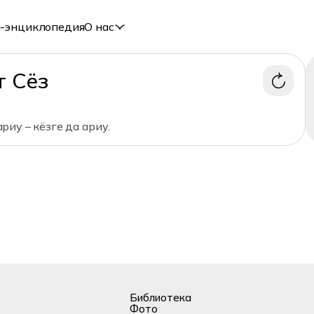
-энциклопедия
О нас
т Сёз
иу – кёзге да ариу.
Библиотека
Фото