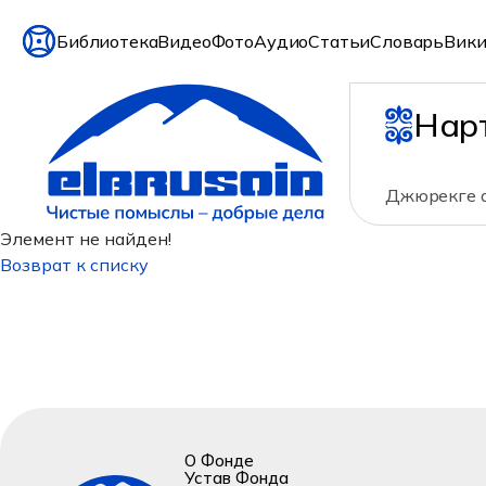
Библиотека
Видео
Фото
Аудио
Статьи
Словарь
Вики
Нар
Джюрекге ар
Элемент не найден!
Возврат к списку
О Фонде
Устав Фонда