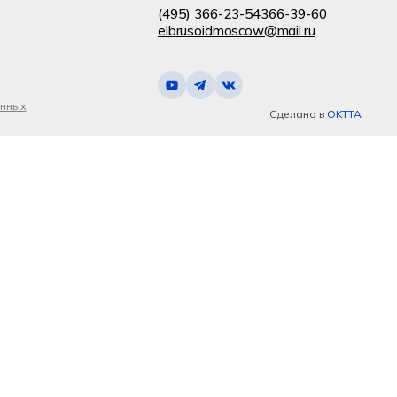
(495) 366-23-54
366-39-60
elbrusoidmoscow@mail.ru
анных
Сделано в
OKTTA