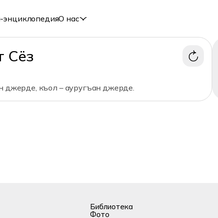
-энциклопедия
О нас
т Сёз
н джерде, къол – ауругъан джерде.
Библиотека
Фото