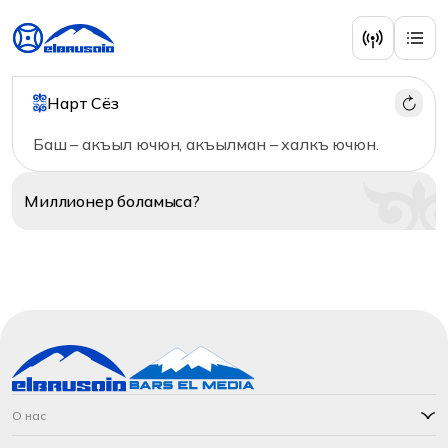
Нарт Сёз
Баш – акъыл ючюн, акъылман – халкъ ючюн.
Миллионер
боламыса?
О нас