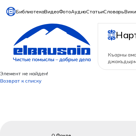
Библиотека
Видео
Фото
Аудио
Статьи
Словарь
Вики
Нар
Къарны ама
джакъдырм
Элемент не найден!
Возврат к списку
О Фонде