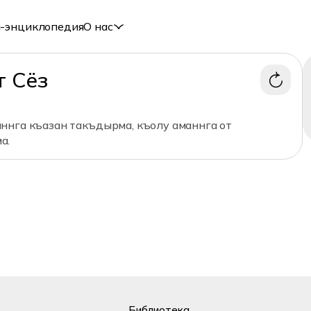
-энциклопедия
О нас
т Сёз
ннга къазан такъдырма, къолу аманнга от
а.
Библиотека