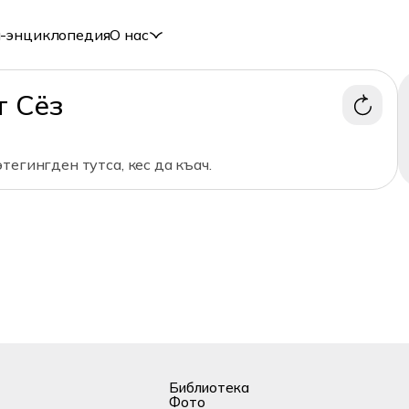
-энциклопедия
О нас
т Сёз
тегингден тутса, кес да къач.
Библиотека
Фото