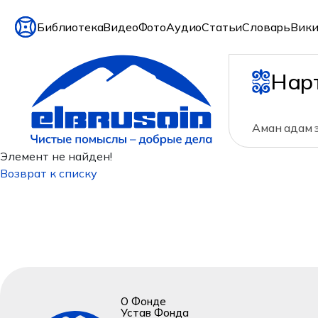
Библиотека
Видео
Фото
Аудио
Статьи
Словарь
Вики
Нар
Аман адам э
Элемент не найден!
Возврат к списку
О Фонде
Устав Фонда