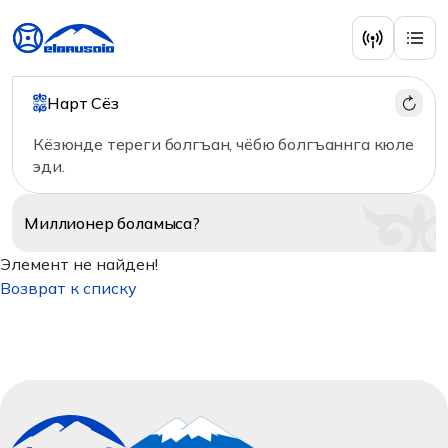
Нарт Сёз
Кёзюнде тереги болгъан, чёбю болгъаннга кюле
эди.
Миллионер
боламыса?
Элемент не найден!
Возврат к списку