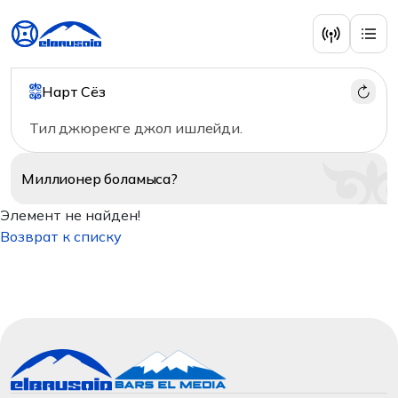
Нарт Сёз
Тил джюрекге джол ишлейди.
Миллионер
боламыса?
Элемент не найден!
Возврат к списку