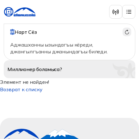
Нарт Сёз
Аджашханны ызындагъы кёреди,
джангылгъанны джанындагъы биледи.
Миллионер
боламыса?
Элемент не найден!
Возврат к списку