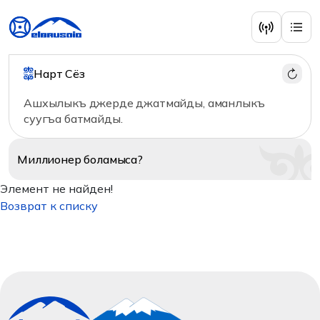
Нарт Сёз
Ашхылыкъ джерде джатмайды, аманлыкъ
суугъа батмайды.
Миллионер
боламыса?
Элемент не найден!
Возврат к списку