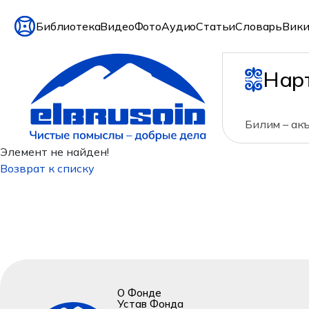
Библиотека
Видео
Фото
Аудио
Статьи
Словарь
Вики
Нар
Билим – ак
Элемент не найден!
Возврат к списку
О Фонде
Устав Фонда