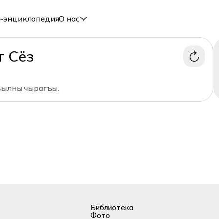
-энциклопедия
О нас
т Сёз
ъылны чырагъы.
Библиотека
Фото