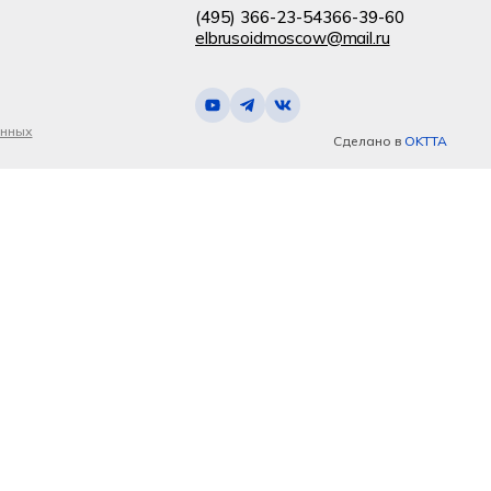
(495) 366-23-54
366-39-60
elbrusoidmoscow@mail.ru
анных
Сделано в
OKTTA