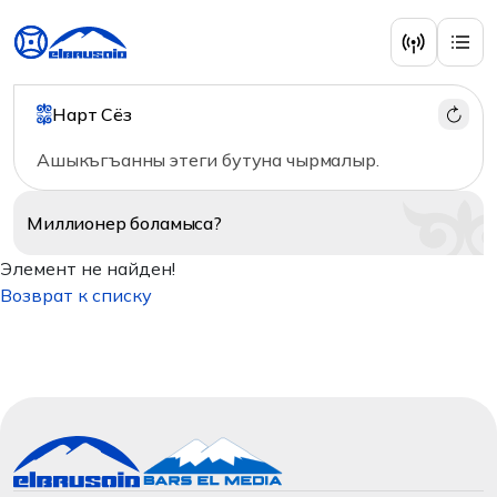
Нарт Сёз
Ашыкъгъанны этеги бутуна чырмалыр.
Миллионер
боламыса?
Элемент не найден!
Возврат к списку