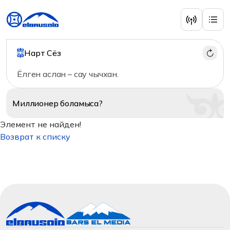
Нарт Сёз
Ёлген аслан – сау чычхан.
Миллионер
боламыса?
Элемент не найден!
Возврат к списку