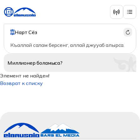
Нарт Сёз
Къаллай салам берсенг, аллай джууаб алырса.
Миллионер
боламыса?
Элемент не найден!
Возврат к списку