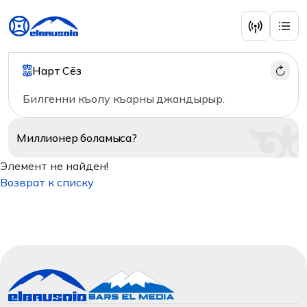
Нарт Сёз
Билгенни къолу къарны джандырыр.
Миллионер
боламыса?
Элемент не найден!
Возврат к списку