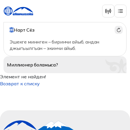
Нарт Сёз
Эшекге миннген – биринчи айыб, андан
джыгъылгъан – экинчи айыб.
Миллионер
боламыса?
Элемент не найден!
Возврат к списку