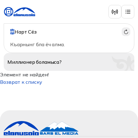
Нарт Сёз
Къарнынг бла ёч алма.
Миллионер
боламыса?
Элемент не найден!
Возврат к списку