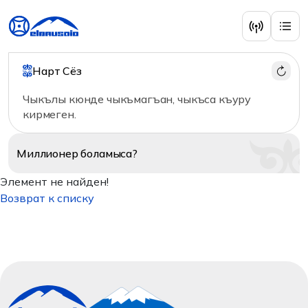
Нарт Сёз
Чыкълы кюнде чыкъмагъан, чыкъса къуру
кирмеген.
Миллионер
боламыса?
Элемент не найден!
Возврат к списку