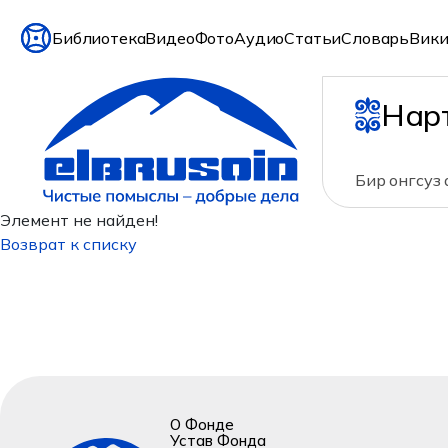
Библиотека
Видео
Фото
Аудио
Статьи
Словарь
Вики
Нар
Бир онгсуз
Элемент не найден!
Возврат к списку
О Фонде
Устав Фонда