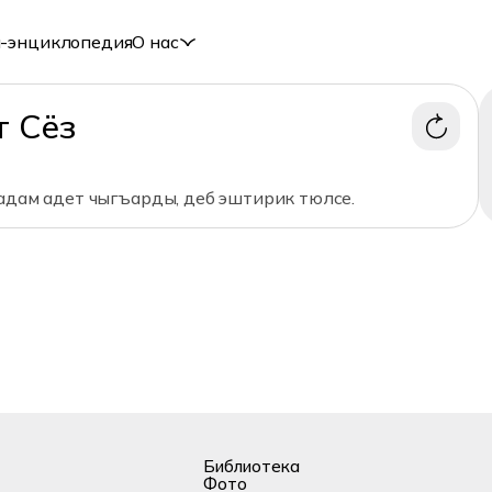
-энциклопедия
О нас
т Сёз
 адам адет чыгъарды, деб эштирик тюлсе.
Библиотека
Фото