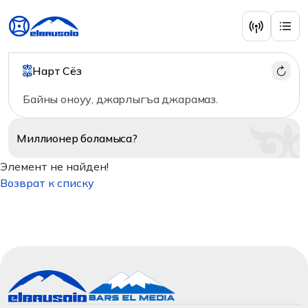
Нарт Сёз
Байны оноуу, джарлыгъа джарамаз.
Миллионер
боламыса?
Элемент не найден!
Возврат к списку