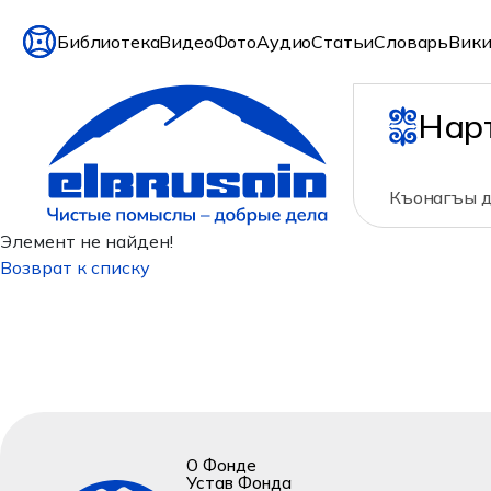
Библиотека
Видео
Фото
Аудио
Статьи
Словарь
Вики
Нар
Къонагъы д
Элемент не найден!
Возврат к списку
О Фонде
Устав Фонда