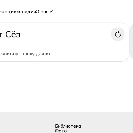
-энциклопедия
О нас
т Сёз
жокъну – шоху джокъ.
Библиотека
Фото