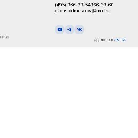
(495) 366-23-54
366-39-60
elbrusoidmoscow@mail.ru
анных
Сделано в
OKTTA