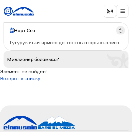
Нарт Сёз
Гугурук къычырмаса да, тангны атары къалмаз.
Миллионер
боламыса?
Элемент не найден!
Возврат к списку