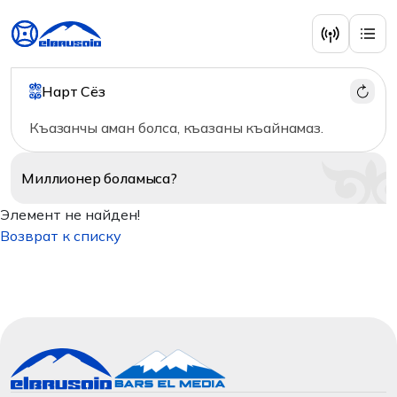
Нарт Сёз
Къазанчы аман болса, къазаны къайнамаз.
Миллионер
боламыса?
Элемент не найден!
Возврат к списку