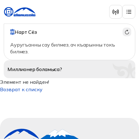
Нарт Сёз
Ауругъанны сау билмез, ач къарынны токъ
билмез.
Миллионер
боламыса?
Элемент не найден!
Возврат к списку