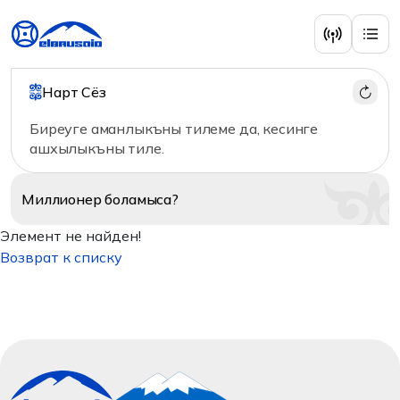
Нарт Сёз
Биреуге аманлыкъны тилеме да, кесинге
ашхылыкъны тиле.
Миллионер
боламыса?
Элемент не найден!
Возврат к списку