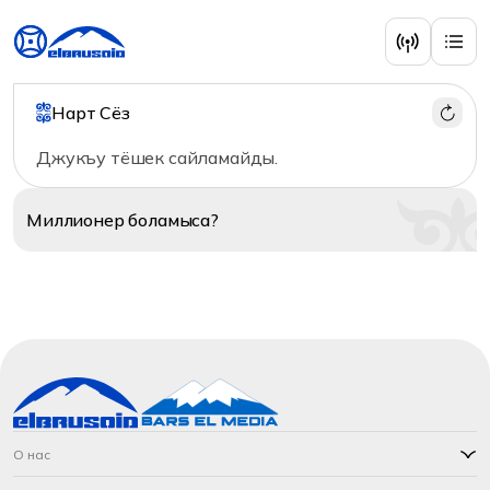
Нарт Сёз
Джукъу тёшек сайламайды.
Миллионер
боламыса?
О нас