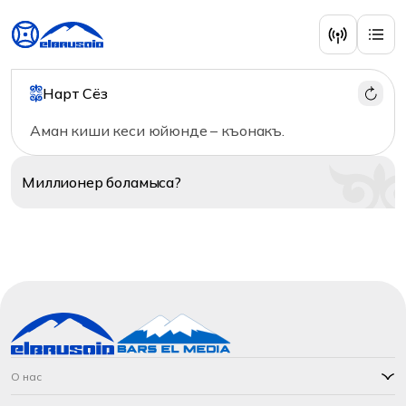
Нарт Сёз
Аман киши кеси юйюнде – къонакъ.
Миллионер
боламыса?
О нас