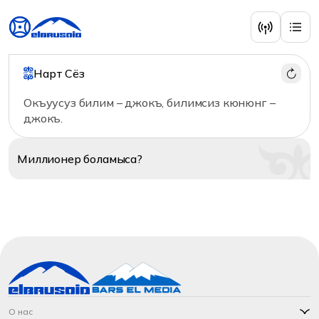
Нарт Сёз
Окъуусуз билим – джокъ, билимсиз кюнюнг –
джокъ.
Миллионер
боламыса?
О нас