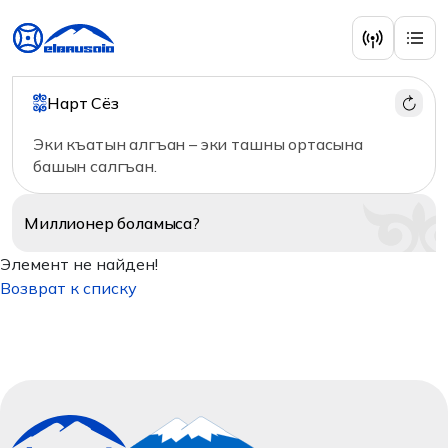
Нарт Сёз
Эки къатын алгъан – эки ташны ортасына
башын салгъан.
Миллионер
боламыса?
Элемент не найден!
Возврат к списку