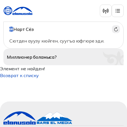
Нарт Сёз
Сютден ауузу кюйген, суугъа юфгюре эди.
Миллионер
боламыса?
Элемент не найден!
Возврат к списку