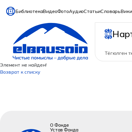
Библиотека
Видео
Фото
Аудио
Статьи
Словарь
Вики
Нар
Тёгюлген 
Элемент не найден!
Возврат к списку
О Фонде
Устав Фонда