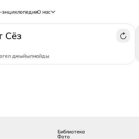
-энциклопедия
О нас
т Сёз
тюгел джыйылмайды.
Библиотека
Фото