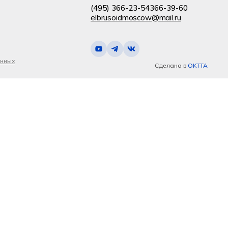
(495) 366-23-54
366-39-60
elbrusoidmoscow@mail.ru
анных
Сделано в
OKTTA