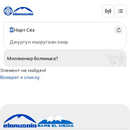
Нарт Сёз
Джуртун къоругъан озар.
Миллионер
боламыса?
Элемент не найден!
Возврат к списку