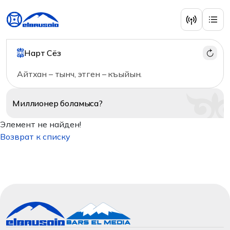
Нарт Сёз
Айтхан – тынч, этген – къыйын.
Миллионер
боламыса?
Элемент не найден!
Возврат к списку