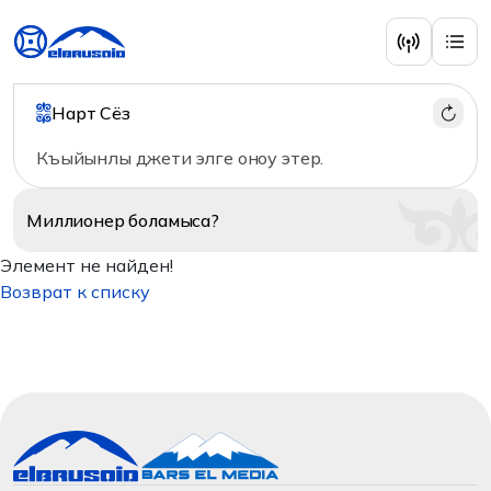
Нарт Сёз
Къыйынлы джети элге оноу этер.
Миллионер
боламыса?
Элемент не найден!
Возврат к списку