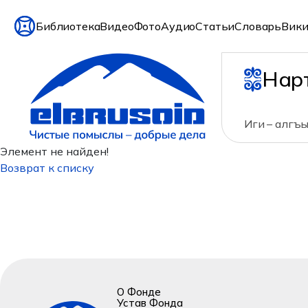
Библиотека
Видео
Фото
Аудио
Статьи
Словарь
Вики
Нар
Иги – алгъы
Элемент не найден!
Возврат к списку
О Фонде
Устав Фонда