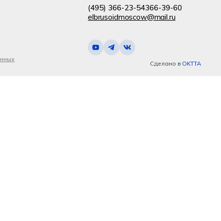
(495) 366-23-54
366-39-60
elbrusoidmoscow@mail.ru
анных
Сделано в
OKTTA