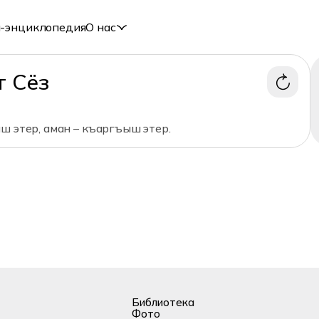
-энциклопедия
О нас
т Сёз
ш этер, аман – къаргъыш этер.
Библиотека
Фото