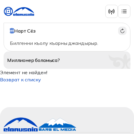
Нарт Сёз
Билгенни къолу къарны джандырыр.
Миллионер
боламыса?
Элемент не найден!
Возврат к списку