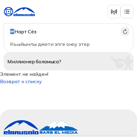
Нарт Сёз
Къыйынлы джети элге оноу этер.
Миллионер
боламыса?
Элемент не найден!
Возврат к списку