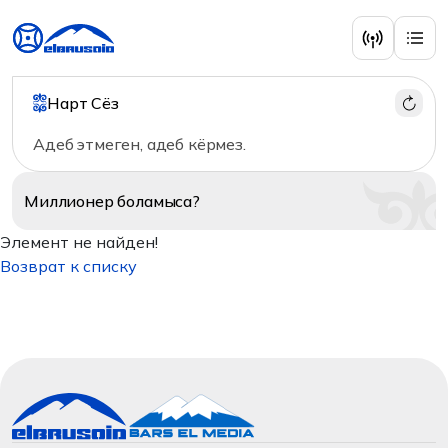
Нарт Сёз
Адеб этмеген, адеб кёрмез.
Миллионер
боламыса?
Элемент не найден!
Возврат к списку